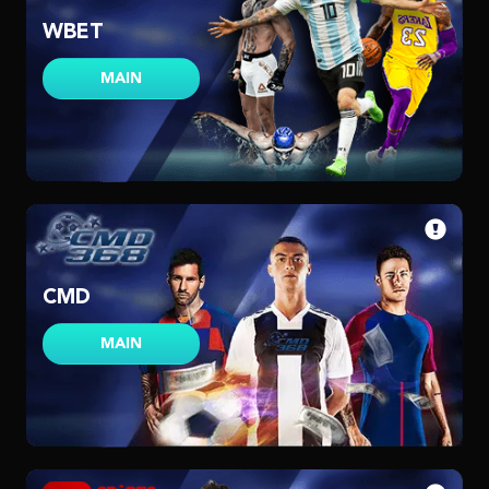
WBET
MAIN
CMD
MAIN