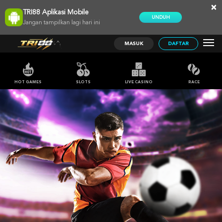
×
TRI88 Aplikasi Mobile
UNDUH
Jangan tampilkan lagi hari ini
MASUK
DAFTAR
HOT GAMES
SLOTS
LIVE CASINO
RACE