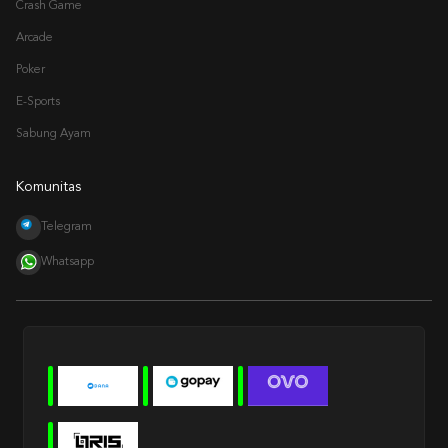
Crash Game
Arcade
Poker
E-Sports
Sabung Ayam
Komunitas
Telegram
Whatsapp