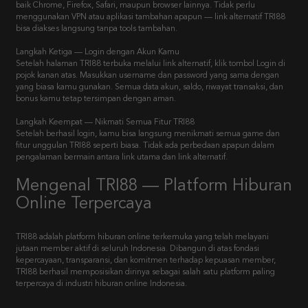
baik Chrome, Firefox, Safari, maupun browser lainnya. Tidak perlu
menggunakan VPN atau aplikasi tambahan apapun — link alternatif TRI88
bisa diakses langsung tanpa tools tambahan.
Langkah Ketiga — Login dengan Akun Kamu
Setelah halaman TRI88 terbuka melalui link alternatif, klik tombol Login di
pojok kanan atas. Masukkan username dan password yang sama dengan
yang biasa kamu gunakan. Semua data akun, saldo, riwayat transaksi, dan
bonus kamu tetap tersimpan dengan aman.
Langkah Keempat — Nikmati Semua Fitur TRI88
Setelah berhasil login, kamu bisa langsung menikmati semua game dan
fitur unggulan TRI88 seperti biasa. Tidak ada perbedaan apapun dalam
pengalaman bermain antara link utama dan link alternatif.
Mengenal TRI88 — Platform Hiburan
Online Terpercaya
TRI88 adalah platform hiburan online terkemuka yang telah melayani
jutaan member aktif di seluruh Indonesia. Dibangun di atas fondasi
kepercayaan, transparansi, dan komitmen terhadap kepuasan member,
TRI88 berhasil memposisikan dirinya sebagai salah satu platform paling
terpercaya di industri hiburan online Indonesia.