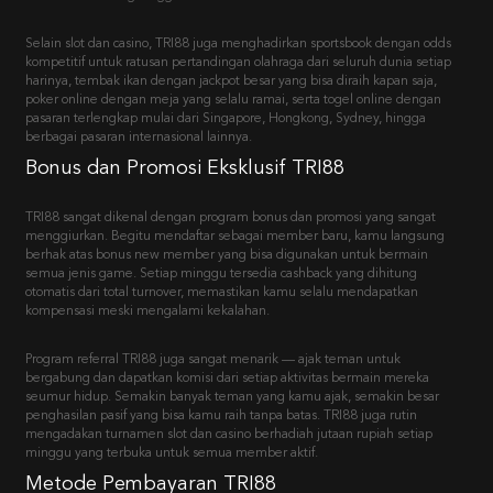
Selain slot dan casino, TRI88 juga menghadirkan sportsbook dengan odds
kompetitif untuk ratusan pertandingan olahraga dari seluruh dunia setiap
harinya, tembak ikan dengan jackpot besar yang bisa diraih kapan saja,
poker online dengan meja yang selalu ramai, serta togel online dengan
pasaran terlengkap mulai dari Singapore, Hongkong, Sydney, hingga
berbagai pasaran internasional lainnya.
Bonus dan Promosi Eksklusif TRI88
TRI88 sangat dikenal dengan program bonus dan promosi yang sangat
menggiurkan. Begitu mendaftar sebagai member baru, kamu langsung
berhak atas bonus new member yang bisa digunakan untuk bermain
semua jenis game. Setiap minggu tersedia cashback yang dihitung
otomatis dari total turnover, memastikan kamu selalu mendapatkan
kompensasi meski mengalami kekalahan.
Program referral TRI88 juga sangat menarik — ajak teman untuk
bergabung dan dapatkan komisi dari setiap aktivitas bermain mereka
seumur hidup. Semakin banyak teman yang kamu ajak, semakin besar
penghasilan pasif yang bisa kamu raih tanpa batas. TRI88 juga rutin
mengadakan turnamen slot dan casino berhadiah jutaan rupiah setiap
minggu yang terbuka untuk semua member aktif.
Metode Pembayaran TRI88