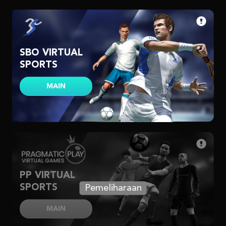
SBO VIRTUAL
SPORTS
MAIN
PP VIRTUAL
SPORTS
MAIN