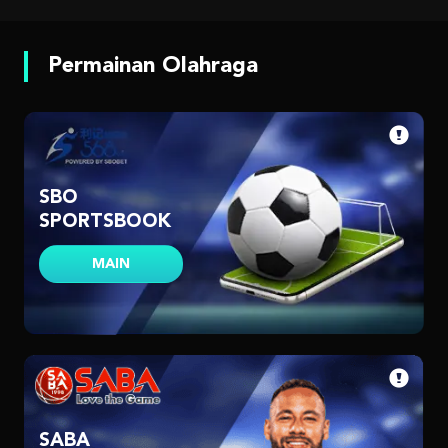
Permainan Olahraga
SBO
SPORTSBOOK
MAIN
SABA