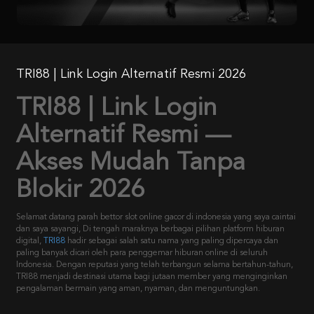
TRI88 | Link Login Alternatif Resmi 2026
TRI88 | Link Login
Alternatif Resmi —
Akses Mudah Tanpa
Blokir 2026
Selamat datang parah bettor slot online gacor di indonesia yang saya caintai
dan saya sayangi, Di tengah maraknya berbagai pilihan platform hiburan
digital,
TRI88
hadir sebagai salah satu nama yang paling dipercaya dan
paling banyak dicari oleh para penggemar hiburan online di seluruh
Indonesia. Dengan reputasi yang telah terbangun selama bertahun-tahun,
TRI88 menjadi destinasi utama bagi jutaan member yang menginginkan
pengalaman bermain yang aman, nyaman, dan menguntungkan.