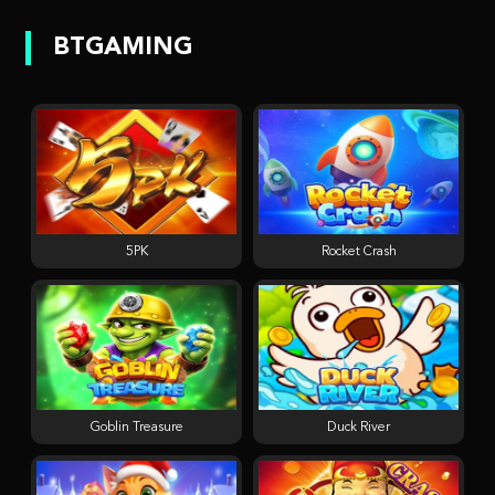
BTGAMING
5PK
Rocket Crash
Goblin Treasure
Duck River