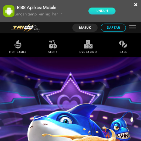
×
TRI88 Aplikasi Mobile
UNDUH
Jangan tampilkan lagi hari ini
MASUK
DAFTAR
HOT GAMES
SLOTS
LIVE CASINO
RACE