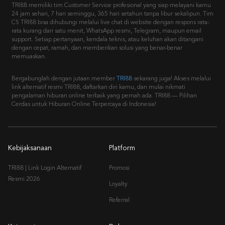
TRI88 memiliki tim Customer Service profesional yang siap melayani kamu
24 jam sehari, 7 hari seminggu, 365 hari setahun tanpa libur sekalipun. Tim
CS TRI88 bisa dihubungi melalui live chat di website dengan respons rata-
rata kurang dari satu menit, WhatsApp resmi, Telegram, maupun email
support. Setiap pertanyaan, kendala teknis, atau keluhan akan ditangani
dengan cepat, ramah, dan memberikan solusi yang benar-benar
memuaskan.
Bergabunglah dengan jutaan member
TRI88
sekarang juga! Akses melalui
link alternatif resmi TRI88, daftarkan diri kamu, dan mulai nikmati
pengalaman hiburan online terbaik yang pernah ada. TRI88 — Pilihan
Cerdas untuk Hiburan Online Terpercaya di Indonesia!
Kebijaksanaan
Platform
TRI88 | Link Login Alternatif
Promosi
Resmi 2026
Loyalty
Referral