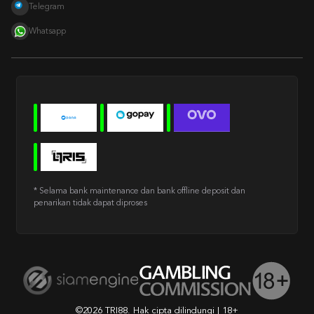
Telegram
Whatsapp
* Selama bank maintenance dan bank offline deposit dan
penarikan tidak dapat diproses
©2026 TRI88. Hak cipta dilindungi | 18+