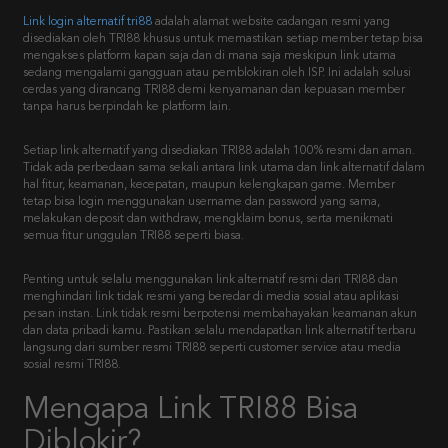
Link login alternatif tri88
adalah alamat website cadangan resmi yang
disediakan oleh TRI88 khusus untuk memastikan setiap member tetap bisa
mengakses platform kapan saja dan di mana saja meskipun link utama
sedang mengalami gangguan atau pemblokiran oleh ISP. Ini adalah solusi
cerdas yang dirancang TRI88 demi kenyamanan dan kepuasan member
tanpa harus berpindah ke platform lain.
Setiap link alternatif yang disediakan TRI88 adalah 100% resmi dan aman.
Tidak ada perbedaan sama sekali antara link utama dan link alternatif dalam
hal fitur, keamanan, kecepatan, maupun kelengkapan game. Member
tetap bisa login menggunakan username dan password yang sama,
melakukan deposit dan withdraw, mengklaim bonus, serta menikmati
semua fitur unggulan TRI88 seperti biasa.
Penting untuk selalu menggunakan link alternatif resmi dari TRI88 dan
menghindari link tidak resmi yang beredar di media sosial atau aplikasi
pesan instan. Link tidak resmi berpotensi membahayakan keamanan akun
dan data pribadi kamu. Pastikan selalu mendapatkan link alternatif terbaru
langsung dari sumber resmi TRI88 seperti customer service atau media
sosial resmi TRI88.
Mengapa Link TRI88 Bisa
Diblokir?