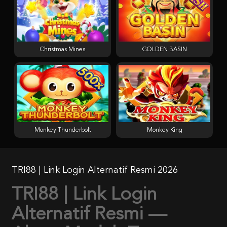
Christmas Mines
GOLDEN BASIN
Monkey Thunderbolt
Monkey King
TRI88 | Link Login Alternatif Resmi 2026
TRI88 | Link Login
Alternatif Resmi —