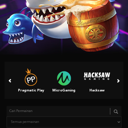
Pragmatic Play
MicroGaming
Hacksaw
King