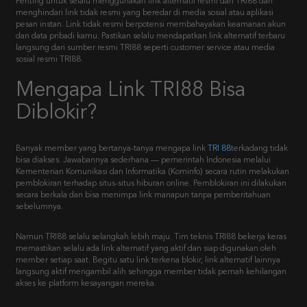
Penting untuk selalu menggunakan link alternatif resmi dari TRI88 dan
menghindari link tidak resmi yang beredar di media sosial atau aplikasi
pesan instan. Link tidak resmi berpotensi membahayakan keamanan akun
dan data pribadi kamu. Pastikan selalu mendapatkan link alternatif terbaru
langsung dari sumber resmi TRI88 seperti customer service atau media
sosial resmi TRI88.
Mengapa Link TRI88 Bisa
Diblokir?
Banyak member yang bertanya-tanya mengapa link
TRI 88
terkadang tidak
bisa diakses. Jawabannya sederhana — pemerintah Indonesia melalui
Kementerian Komunikasi dan Informatika (Kominfo) secara rutin melakukan
pemblokiran terhadap situs-situs hiburan online. Pemblokiran ini dilakukan
secara berkala dan bisa menimpa link manapun tanpa pemberitahuan
sebelumnya.
Namun TRI88 selalu selangkah lebih maju. Tim teknis TRI88 bekerja keras
memastikan selalu ada link alternatif yang aktif dan siap digunakan oleh
member setiap saat. Begitu satu link terkena blokir, link alternatif lainnya
langsung aktif mengambil alih sehingga member tidak pernah kehilangan
akses ke platform kesayangan mereka.