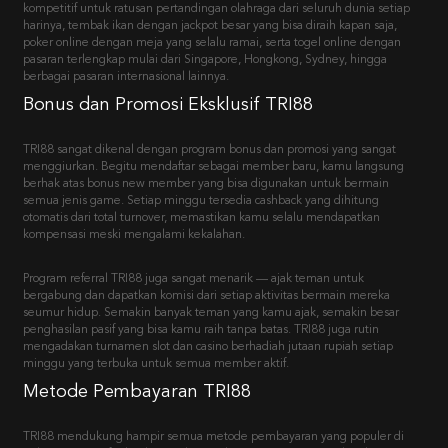
kompetitif untuk ratusan pertandingan olahraga dari seluruh dunia setiap
harinya, tembak ikan dengan jackpot besar yang bisa diraih kapan saja,
poker online dengan meja yang selalu ramai, serta togel online dengan
pasaran terlengkap mulai dari Singapore, Hongkong, Sydney, hingga
berbagai pasaran internasional lainnya.
Bonus dan Promosi Eksklusif TRI88
TRI88 sangat dikenal dengan program bonus dan promosi yang sangat
menggiurkan. Begitu mendaftar sebagai member baru, kamu langsung
berhak atas bonus new member yang bisa digunakan untuk bermain
semua jenis game. Setiap minggu tersedia cashback yang dihitung
otomatis dari total turnover, memastikan kamu selalu mendapatkan
kompensasi meski mengalami kekalahan.
Program referral TRI88 juga sangat menarik — ajak teman untuk
bergabung dan dapatkan komisi dari setiap aktivitas bermain mereka
seumur hidup. Semakin banyak teman yang kamu ajak, semakin besar
penghasilan pasif yang bisa kamu raih tanpa batas. TRI88 juga rutin
mengadakan turnamen slot dan casino berhadiah jutaan rupiah setiap
minggu yang terbuka untuk semua member aktif.
Metode Pembayaran TRI88
TRI88 mendukung hampir semua metode pembayaran yang populer di