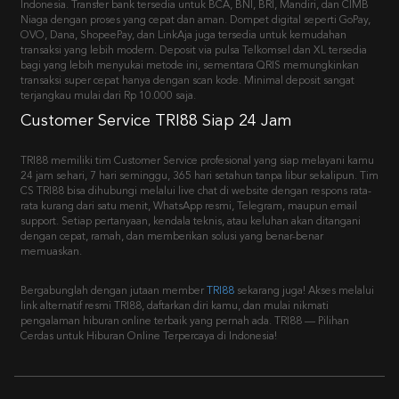
Indonesia. Transfer bank tersedia untuk BCA, BNI, BRI, Mandiri, dan CIMB
Niaga dengan proses yang cepat dan aman. Dompet digital seperti GoPay,
OVO, Dana, ShopeePay, dan LinkAja juga tersedia untuk kemudahan
transaksi yang lebih modern. Deposit via pulsa Telkomsel dan XL tersedia
bagi yang lebih menyukai metode ini, sementara QRIS memungkinkan
transaksi super cepat hanya dengan scan kode. Minimal deposit sangat
terjangkau mulai dari Rp 10.000 saja.
Customer Service TRI88 Siap 24 Jam
TRI88 memiliki tim Customer Service profesional yang siap melayani kamu
24 jam sehari, 7 hari seminggu, 365 hari setahun tanpa libur sekalipun. Tim
CS TRI88 bisa dihubungi melalui live chat di website dengan respons rata-
rata kurang dari satu menit, WhatsApp resmi, Telegram, maupun email
support. Setiap pertanyaan, kendala teknis, atau keluhan akan ditangani
dengan cepat, ramah, dan memberikan solusi yang benar-benar
memuaskan.
Bergabunglah dengan jutaan member
TRI88
sekarang juga! Akses melalui
link alternatif resmi TRI88, daftarkan diri kamu, dan mulai nikmati
pengalaman hiburan online terbaik yang pernah ada. TRI88 — Pilihan
Cerdas untuk Hiburan Online Terpercaya di Indonesia!